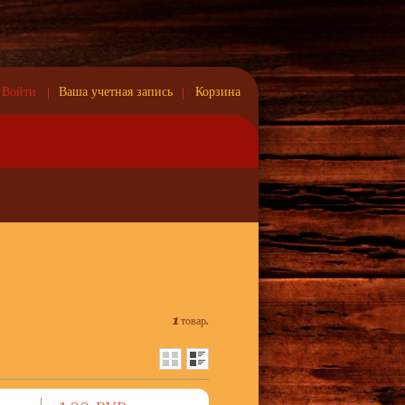
Войти
Ваша учетная запись
Корзина
сто)
1 товар.